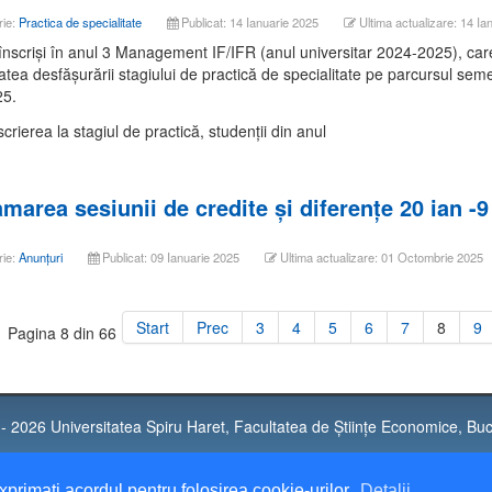
rie:
Practica de specialitate
Publicat: 14 Ianuarie 2025
Ultima actualizare: 14 Ia
 înscriși în anul 3 Management IF/IFR (anul universitar 2024-2025), car
itatea desfășurării stagiului de practică de specialitate pe parcursul sem
25.
crierea la stagiul de practică, studenții din anul
marea sesiunii de credite și diferențe 20 ian -9
rie:
Anunțuri
Publicat: 09 Ianuarie 2025
Ultima actualizare: 01 Octombrie 2025
Start
Prec
3
4
5
6
7
8
9
Pagina 8 din 66
- 2026 Universitatea Spiru Haret, Facultatea de Științe Economice, Buc
tatea „Spiru Haret” București este operator de date personale notificat sub nr
xprimați acordul pentru folosirea cookie-urilor.
Detalii