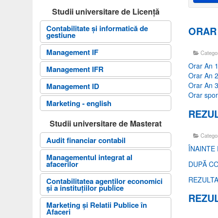
Studii universitare de Licență
Contabilitate și informatică de
ORAR S
gestiune
Management IF
Catego
Orar An 
Management IFR
Orar An 
Orar An 
Management ID
Orar spor
Marketing - english
REZUL
Studii universitare de Masterat
Catego
Audit financiar contabil
ÎNAINTE
Managementul integrat al
afacerilor
DUPĂ CO
REZULTA
Contabilitatea agenților economici
și a instituțiilor publice
REZUL
Marketing şi Relatii Publice în
Afaceri