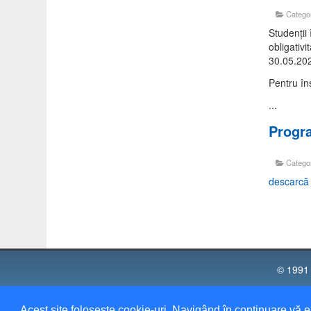
Catego
Studenții
obligativ
30.05.20
Pentru îns
...
Progra
Catego
descarcă
© 1991 
Universi
Acest site folosește cookie-uri. Navigând în continuare vă e