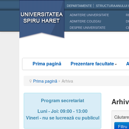
DEPARTAMENTE
STRUCTURA ANULUI 
ADMITERE UNIVERSITATE
R
ADMITERE COLEGIU
D
DESPRE UNIVERSITATE
C
Prima pagină
Prezentare facultate
A
Prima pagină
Arhiva
Arhi
Program secretariat
Luni - Joi: 09:00 - 13:00
Căutare
Vineri - nu se lucrează cu publicul
Filtru