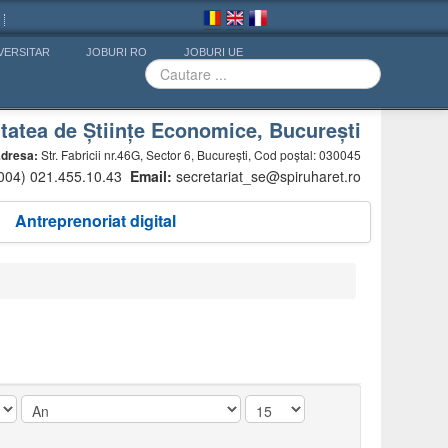
VERSITAR
JOBURI RO
JOBURI UE
tatea de Științe Economice, București
dresa:
Str. Fabricii nr.46G, Sector 6, București, Cod poștal: 030045
(004) 021.455.10.43
Email:
secretariat_se@spiruharet.ro
Antreprenoriat digital