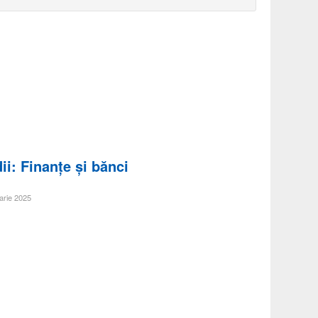
: Finanţe şi bănci
arie 2025