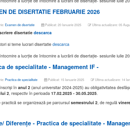
tocmire a lucrție de întocmire a lucrării de disertație- sesi
unile iulie 
N DE DISERTATIE FEBRUARIE 2026
rie:
Examen de disertatie
Publicat: 20 Ianuarie 2025
Ultima actualizare: 05 Aug
scriere disertatie
descarca
ori si teme lucrari disertatie
descarca
ntocmire a lucrție de întocmire a lucrării de disertație- sesiunile iulie
ca de specialitate - Management IF -
rie:
Practica de specialitate
Publicat: 15 Ianuarie 2025
Ultima actualizare: 14 Ia
înscriși în
anul 2
(anul universitar 2024-2025) au obligativitatea desfășur
lui 2
, respectiv în perioada
17.02.2025 - 30.05.2025
.
e practică se organizează pe parcursul
semestrului 2
, de regulă
viner
e/ Diferențe - Practica de specialitate - Manage