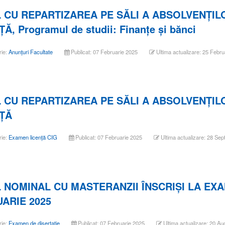
 CU REPARTIZAREA PE SĂLI A ABSOLVENŢIL
Ă, Programul de studii: Finanţe şi bănci
rie:
Anunțuri Facultate
Publicat: 07 Februarie 2025
Ultima actualizare: 25 Febru
 CU REPARTIZAREA PE SĂLI A ABSOLVENŢIL
ŢĂ
rie:
Examen licență CIG
Publicat: 07 Februarie 2025
Ultima actualizare: 28 Se
 NOMINAL CU MASTERANZII ÎNSCRIŞI LA EXA
ARIE 2025
rie:
Examen de disertație
Publicat: 07 Februarie 2025
Ultima actualizare: 20 A