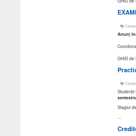
GHID de în
EXAME
Catego
Anunţ în
Coordonat
GHID de î
Practi
Catego
Studenții 
semestru
Stagiul d
...
Credit