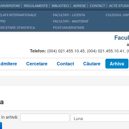
UNIVERSITAR
REGULAMENTE
BIBLIOTECI
ADRESE
CONTACT
ACTE STUDII
ELATII INTERNATIONALE
FACULTATI - LICENTA
COLEGIUL UNI
PPD
FACULTATI - MASTERAT
ERCETARE STIINTIFICA
POSTUNIVERSITARE
Facul
A
Telefon:
(004) 021.455.10.45, (004) 021.455.10.41, 
dmitere
Cercetare
Contact
Căutare
Arhiva
va
 în arhivă: