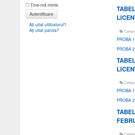
Ţine-mă minte
TABEL
Autentificare
LICENŢ
Aţi uitat utilizatorul?
Aţi uitat parola?
Catego
PROBA 1
PROBA 2
TABEL
LICEN
Catego
PROBA 1
PROBA 2
TABEL
FEBRU
Catego