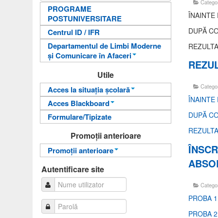
Catego
PROGRAME
ÎNAINTE
POSTUNIVERSITARE
DUPĂ CO
Centrul ID / IFR
Departamentul de Limbi Moderne
REZULTA
și Comunicare în Afaceri
REZUL
An pregătitor pentru învățarea
Utile
limbii române
Catego
Acces la situația școlară
Departamentul de Limbi
ÎNAINTE
Acces Blackboard
Informații pentru acces
Moderne și Comunicare în
Afaceri
DUPĂ CO
Formulare/Tipizate
Informații pentru acces
Autentificare
REZULTA
Autentificare
Promoții anterioare
ÎNSCR
Promoții anterioare
ABSO
Promoții anterioare
Autentificare site
Catego
PROBA 1
PROBA 2