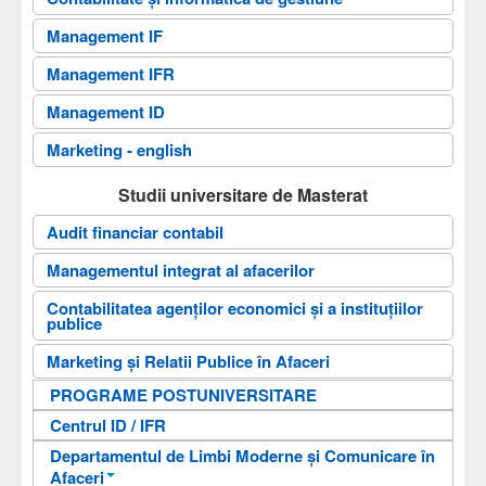
Documente
Management IF
Admitere
Management IFR
Cercetare
Management ID
Contact
Marketing - english
Căutare
Studii universitare de Masterat
Arhiva
Audit financiar contabil
Antreprenoriat digital
Managementul integrat al afacerilor
Contabilitatea agenților economici și a instituțiilor
publice
Marketing şi Relatii Publice în Afaceri
PROGRAME POSTUNIVERSITARE
Centrul ID / IFR
Departamentul de Limbi Moderne și Comunicare în
Afaceri