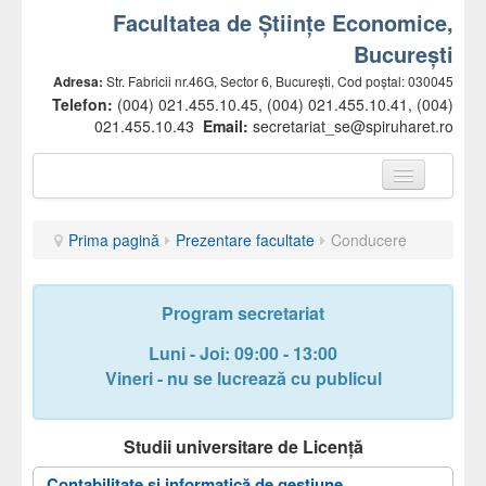
Facultatea de Științe Economice,
București
Adresa:
Str. Fabricii nr.46G, Sector 6, București, Cod poștal: 030045
Telefon:
(004) 021.455.10.45, (004) 021.455.10.41, (004)
021.455.10.43
Email:
secretariat_se@spiruharet.ro
Prima pagină
Prima pagină
Prezentare facultate
Conducere
Prezentare facultate
Conducere
Program secretariat
Departamente
Luni - Joi: 09:00 - 13:00
Comisii
Vineri - nu se lucrează cu publicul
Cadre didactice
Studii universitare de Licență
Secretariat
Contabilitate și informatică de gestiune