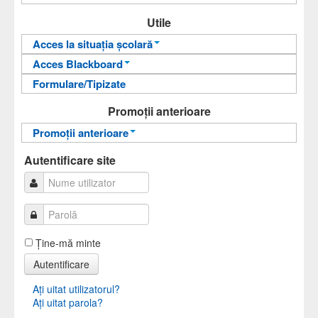
An pregătitor pentru învățarea limbii române
Utile
Departamentul de Limbi Moderne și
Acces la situația școlară
Comunicare în Afaceri
Acces Blackboard
Informații pentru acces
Formulare/Tipizate
Informații pentru acces
Autentificare
Autentificare
Promoții anterioare
Promoții anterioare
Promoții anterioare
Autentificare site
Ţine-mă minte
Autentificare
Aţi uitat utilizatorul?
Aţi uitat parola?