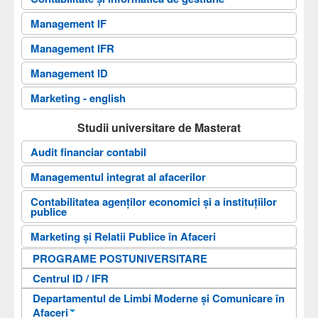
Documente
Management IF
Admitere
Management IFR
Cercetare
Management ID
Contact
Marketing - english
Căutare
Studii universitare de Masterat
Arhiva
Audit financiar contabil
Antreprenoriat digital
Managementul integrat al afacerilor
Contabilitatea agenților economici și a instituțiilor
publice
Marketing şi Relatii Publice în Afaceri
PROGRAME POSTUNIVERSITARE
Centrul ID / IFR
Departamentul de Limbi Moderne și Comunicare în
Afaceri