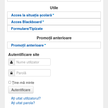
An pregătitor pentru învățarea limbii române
Utile
Departamentul de Limbi Moderne și
Acces la situația școlară
Comunicare în Afaceri
Acces Blackboard
Informații pentru acces
Formulare/Tipizate
Informații pentru acces
Autentificare
Autentificare
Promoții anterioare
Promoții anterioare
Promoții anterioare
Autentificare site
Ţine-mă minte
Autentificare
Aţi uitat utilizatorul?
Aţi uitat parola?