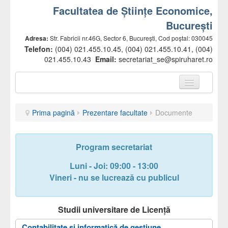
Facultatea de Științe Economice,
București
Adresa:
Str. Fabricii nr.46G, Sector 6, București, Cod poștal: 030045
Telefon:
(004) 021.455.10.45, (004) 021.455.10.41, (004)
021.455.10.43
Email:
secretariat_se@spiruharet.ro
Prima pagină
Prima pagină
Prezentare facultate
Documente
Prezentare facultate
Conducere
Program secretariat
Departamente
Luni - Joi: 09:00 - 13:00
Comisii
Vineri - nu se lucrează cu publicul
Cadre didactice
Studii universitare de Licență
Secretariat
Contabilitate și informatică de gestiune