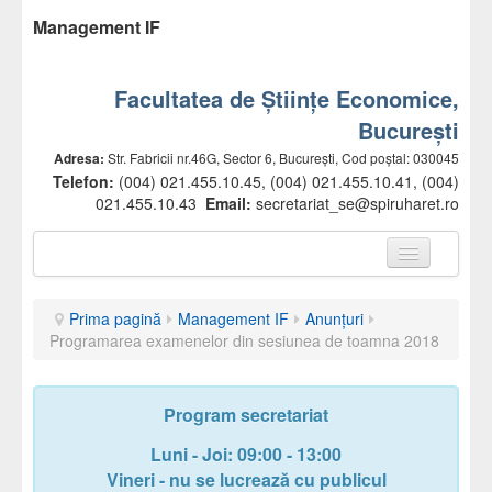
Management IF
Facultatea de Științe Economice,
București
Adresa:
Str. Fabricii nr.46G, Sector 6, București, Cod poștal: 030045
Telefon:
(004) 021.455.10.45, (004) 021.455.10.41, (004)
021.455.10.43
Email:
secretariat_se@spiruharet.ro
Prima pagină
Prima pagină
Management IF
Anunțuri
Prezentare facultate
Programarea examenelor din sesiunea de toamna 2018
Conducere
Departamente
Program secretariat
Comisii
Luni - Joi: 09:00 - 13:00
Vineri - nu se lucrează cu publicul