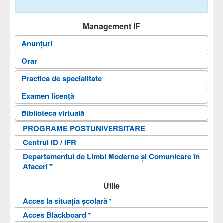
Cadre didactice
Secretariat
Management IF
Documente
Anunțuri
Admitere
Orar
Cercetare
Practica de specialitate
Contact
Examen licență
Căutare
Biblioteca virtuală
Arhiva
PROGRAME POSTUNIVERSITARE
Centrul ID / IFR
Antreprenoriat digital
Departamentul de Limbi Moderne și Comunicare în
Afaceri
An pregătitor pentru învățarea limbii române
Utile
Departamentul de Limbi Moderne și
Acces la situația școlară
Comunicare în Afaceri
Acces Blackboard
Informații pentru acces