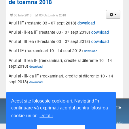
de toamna 2018
05 Iulie 2018
03 Octombrie 2018
Anul I IF (restante 03 - 07 sept 2018)
download
Anul al -II-lea IF (restante 03 - 07 sept 2018)
download
Anul al -III-lea (IFrestante 03 - 07 sept 2018)
download
Anul I IF (reexaminari 10 - 14 sept 2018)
download
Anul al -II-lea IF (reexaminari, credite si diferente 10 - 14
sept 2018)
download
Anul al -III-lea IF (reexaminari, credite si diferente 10 - 14
sept 2018)
download
Acest site folosește cookie-uri. Navigând în
© 1991 - 2026 Universitatea Spiru Haret, Facultatea de Științe
continuare vă exprimați acordul pentru folosirea
Economice, București.
cookie-urilor.
Detalii
Universitatea „Spiru Haret” București este operator de date personale
notificat sub nr. 17750