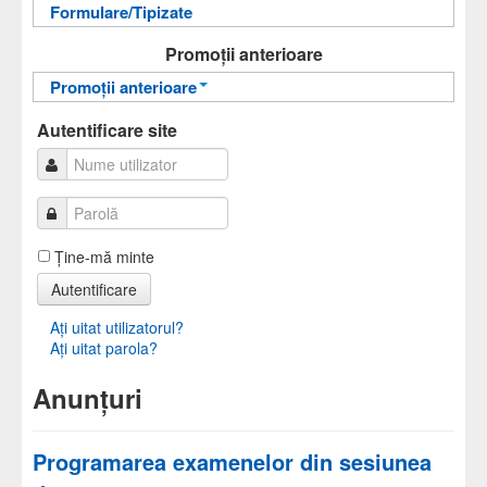
Formulare/Tipizate
Informații pentru acces
Autentificare
Autentificare
Promoții anterioare
Promoții anterioare
Promoții anterioare
Autentificare site
Ţine-mă minte
Autentificare
Aţi uitat utilizatorul?
Aţi uitat parola?
Anunțuri
Programarea examenelor din sesiunea