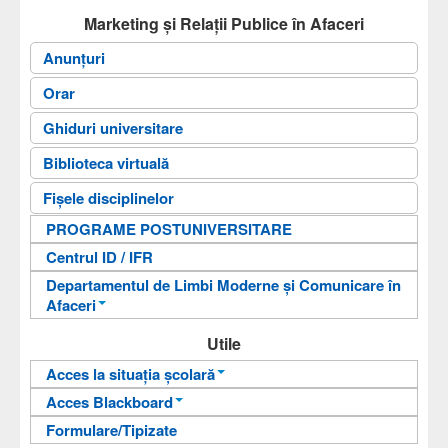
Documente
Marketing și Relații Publice în Afaceri
Admitere
Anunțuri
Cercetare
Orar
Contact
Ghiduri universitare
Căutare
Biblioteca virtuală
Arhiva
Fișele disciplinelor
Antreprenoriat digital
PROGRAME POSTUNIVERSITARE
Centrul ID / IFR
Departamentul de Limbi Moderne și Comunicare în
Afaceri
An pregătitor pentru învățarea limbii române
Utile
Departamentul de Limbi Moderne și
Acces la situația școlară
Comunicare în Afaceri
Acces Blackboard
Informații pentru acces
Formulare/Tipizate
Informații pentru acces
Autentificare