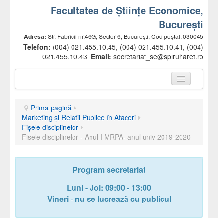
Facultatea de Științe Economice,
București
Adresa:
Str. Fabricii nr.46G, Sector 6, București, Cod poștal: 030045
Telefon:
(004) 021.455.10.45, (004) 021.455.10.41, (004)
021.455.10.43
Email:
secretariat_se@spiruharet.ro
Prima pagină
Prima pagină
Prezentare facultate
Marketing şi Relatii Publice în Afaceri
Fișele disciplinelor
Conducere
Fisele disciplinelor - Anul I MRPA- anul univ 2019-2020
Departamente
Comisii
Program secretariat
Cadre didactice
Luni - Joi: 09:00 - 13:00
Vineri - nu se lucrează cu publicul
Secretariat