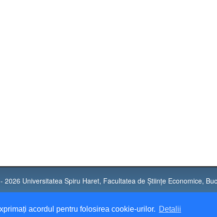
- 2026 Universitatea Spiru Haret, Facultatea de Științe Economice, Buc
tatea „Spiru Haret” București este operator de date personale notificat sub nr
xprimați acordul pentru folosirea cookie-urilor.
Detalii