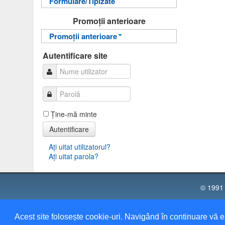
Formulare/Tipizate
Informații pentru acces
Autentificare
Autentificare
Promoții anterioare
Promoții anterioare
Promoții anterioare
Autentificare site
Ţine-mă minte
Autentificare
Aţi uitat utilizatorul?
Aţi uitat parola?
© 1991 
Universi
Acest site folosește cookie-uri. Navigând în continuare vă e