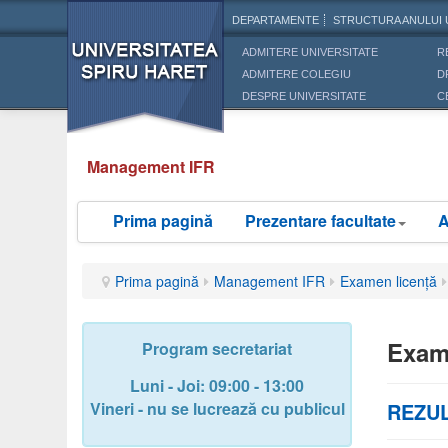
DEPARTAMENTE
STRUCTURA ANULUI 
ADMITERE UNIVERSITATE
R
ADMITERE COLEGIU
D
DESPRE UNIVERSITATE
C
Management IFR
Prima pagină
Prezentare facultate
A
Prima pagină
Management IFR
Examen licență
Exam
Program secretariat
Luni - Joi: 09:00 - 13:00
Vineri - nu se lucrează cu publicul
REZUL