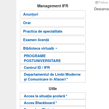
Publicat:
Management IFR
Descarca
Anunțuri
Orar
Practica de specialitate
Examen licență
Biblioteca virtuală
PROGRAME
Fișele disciplinelor
POSTUNIVERSITARE
Ghiduri universitare
Centrul ID / IFR
Sinteze curs
Departamentul de Limbi Moderne
și Comunicare în Afaceri
An pregătitor pentru învățarea
Utile
limbii române
Acces la situația școlară
Departamentul de Limbi
Acces Blackboard
Informații pentru acces
Moderne și Comunicare în
Afaceri