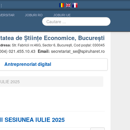
VERSITAR
JOBURI RO
JOBURI UE
tatea de Științe Economice, București
dresa:
Str. Fabricii nr.46G, Sector 6, București, Cod poștal: 030045
(004) 021.455.10.43
Email:
secretariat_se@spiruharet.ro
Antreprenoriat digital
ULIE 2025
 SESIUNEA IULIE 2025