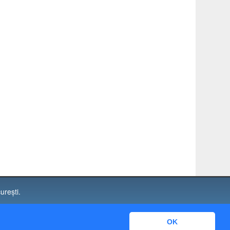
urești.
. 17750
OK