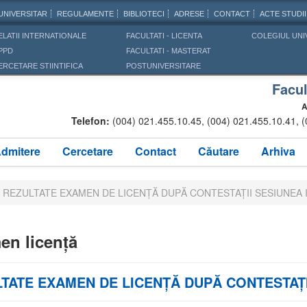
UNIVERSITAR
REGULAMENTE
BIBLIOTECI
ADRESE
CONTACT
ACTE STUDII
ELATII INTERNATIONALE
FACULTATI - LICENTA
COLEGIUL UNI
PPD
FACULTATI - MASTERAT
ERCETARE STIINTIFICA
POSTUNIVERSITARE
Facul
A
Telefon:
(004) 021.455.10.45, (004) 021.455.10.41, 
dmitere
Cercetare
Contact
Căutare
Arhiva
REZULTATE EXAMEN DE LICENŢĂ DUPĂ CONTESTAŢII SESIUNEA I
en licență
TATE EXAMEN DE LICENŢĂ DUPĂ CONTESTAŢII