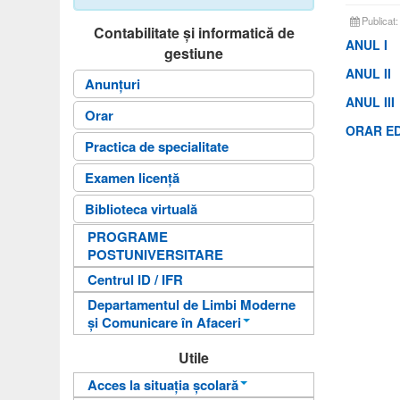
Publicat
Contabilitate și informatică de
ANUL I
gestiune
ANUL II
Anunțuri
ANUL III
Orar
ORAR ED
Practica de specialitate
Examen licență
Biblioteca virtuală
PROGRAME
POSTUNIVERSITARE
Centrul ID / IFR
Departamentul de Limbi Moderne
și Comunicare în Afaceri
An pregătitor pentru învățarea
Utile
limbii române
Acces la situația școlară
Departamentul de Limbi