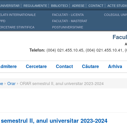
UNIVERSITAR
REGULAMENTE
BIBLIOTECI
ADRESE
CONTACT
ACTE STUDII
ELATII INTERNATIONALE
FACULTATI - LICENTA
COLEGIUL UNI
PPD
FACULTATI - MASTERAT
ERCETARE STIINTIFICA
POSTUNIVERSITARE
Facul
A
Telefon:
(004) 021.455.10.45, (004) 021.455.10.41, 
dmitere
Cercetare
Contact
Căutare
Arhiva
ne
Orar
ORAR semestrul II, anul universitar 2023-2024
emestrul II, anul universitar 2023-2024