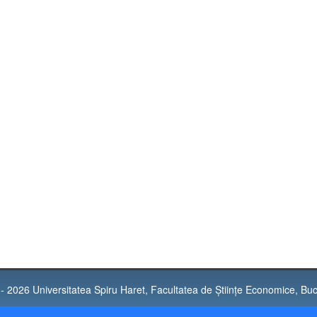
- 2026 Universitatea Spiru Haret, Facultatea de Științe Economice, Buc
tatea „Spiru Haret” București este operator de date personale notificat sub nr