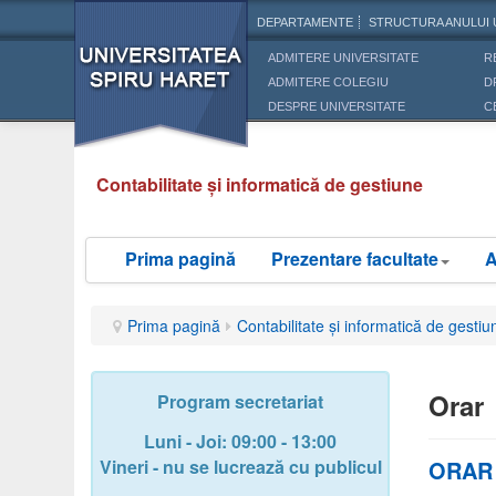
DEPARTAMENTE
STRUCTURA ANULUI 
ADMITERE UNIVERSITATE
R
ADMITERE COLEGIU
D
DESPRE UNIVERSITATE
C
Contabilitate și informatică de gestiune
Prima pagină
Prezentare facultate
A
Prima pagină
Contabilitate și informatică de gestiu
Orar
Program secretariat
Luni - Joi: 09:00 - 13:00
Vineri - nu se lucrează cu publicul
ORAR s