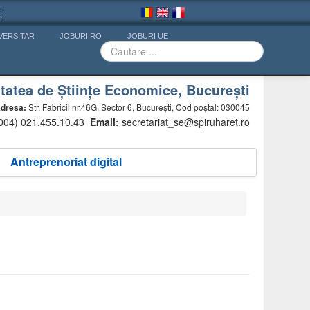
VERSITAR
JOBURI RO
JOBURI UE
tatea de Științe Economice, București
dresa:
Str. Fabricii nr.46G, Sector 6, București, Cod poștal: 030045
(004) 021.455.10.43
Email:
secretariat_se@spiruharet.ro
Antreprenoriat digital