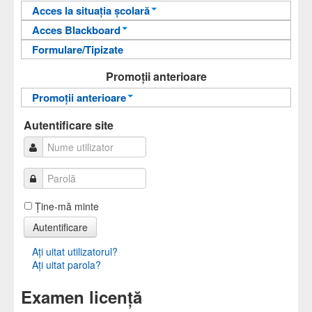
Departamentul de Limbi Moderne și
Acces la situația școlară
Comunicare în Afaceri
Acces Blackboard
Informații pentru acces
Formulare/Tipizate
Informații pentru acces
Autentificare
Autentificare
Promoții anterioare
Promoții anterioare
Promoții anterioare
Autentificare site
Ţine-mă minte
Autentificare
Aţi uitat utilizatorul?
Aţi uitat parola?
Examen licență