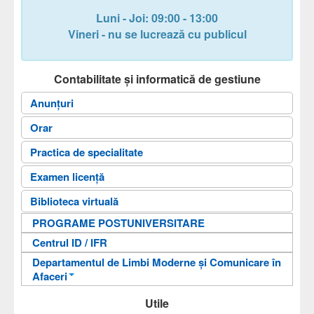
Cadre didactice
Luni - Joi: 09:00 - 13:00
Secretariat
Vineri - nu se lucrează cu publicul
Documente
Contabilitate și informatică de gestiune
Admitere
Anunțuri
Cercetare
Orar
Contact
Practica de specialitate
Căutare
Examen licență
Arhiva
Biblioteca virtuală
Antreprenoriat digital
PROGRAME POSTUNIVERSITARE
Centrul ID / IFR
Departamentul de Limbi Moderne și Comunicare în
Afaceri
An pregătitor pentru învățarea limbii române
Utile