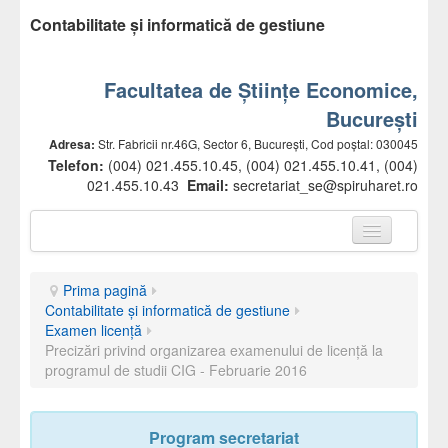
Contabilitate și informatică de gestiune
Facultatea de Științe Economice,
București
Adresa:
Str. Fabricii nr.46G, Sector 6, București, Cod poștal: 030045
Telefon:
(004) 021.455.10.45, (004) 021.455.10.41, (004)
021.455.10.43
Email:
secretariat_se@spiruharet.ro
Prima pagină
Prima pagină
Prezentare facultate
Contabilitate și informatică de gestiune
Examen licență
Conducere
Precizări privind organizarea examenului de licenţă la
programul de studii CIG - Februarie 2016
Departamente
Comisii
Program secretariat