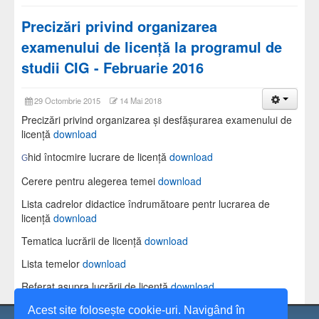
Precizări privind organizarea
examenului de licenţă la programul de
studii CIG - Februarie 2016
29 Octombrie 2015
14 Mai 2018
Precizări privind organizarea şi desfăşurarea examenului de
licenţă
download
hid întocmire lucrare de licenţă
download
G
Cerere pentru alegerea temei
download
Lista cadrelor didactice îndrumătoare pentr lucrarea de
licenţă
download
Tematica lucrării de licenţă
download
Lista temelor
download
Referat asupra lucrării de licență
download
Acest site folosește cookie-uri. Navigând în