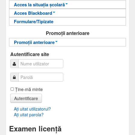
Departamentul de Limbi Moderne și
Acces la situația școlară
Comunicare în Afaceri
Acces Blackboard
Informații pentru acces
Formulare/Tipizate
Informații pentru acces
Autentificare
Autentificare
Promoții anterioare
Promoții anterioare
Promoții anterioare
Autentificare site
Ţine-mă minte
Autentificare
Aţi uitat utilizatorul?
Aţi uitat parola?
Examen licență