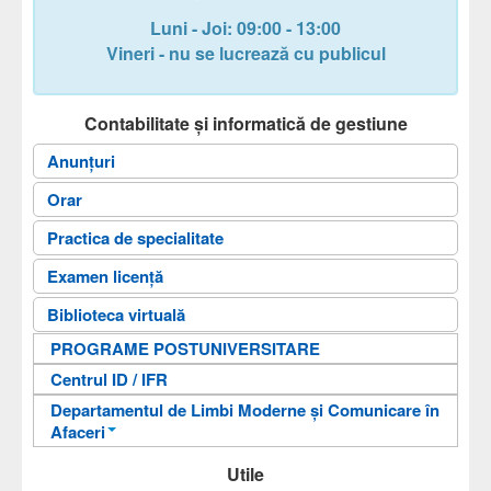
Cadre didactice
Luni - Joi: 09:00 - 13:00
Secretariat
Vineri - nu se lucrează cu publicul
Documente
Contabilitate și informatică de gestiune
Admitere
Anunțuri
Cercetare
Orar
Contact
Practica de specialitate
Căutare
Examen licență
Arhiva
Biblioteca virtuală
Antreprenoriat digital
PROGRAME POSTUNIVERSITARE
Centrul ID / IFR
Departamentul de Limbi Moderne și Comunicare în
Afaceri
An pregătitor pentru învățarea limbii române
Utile