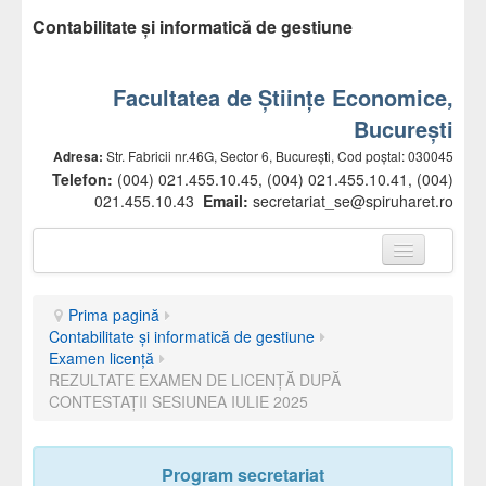
Contabilitate și informatică de gestiune
Facultatea de Științe Economice,
București
Adresa:
Str. Fabricii nr.46G, Sector 6, București, Cod poștal: 030045
Telefon:
(004) 021.455.10.45, (004) 021.455.10.41, (004)
021.455.10.43
Email:
secretariat_se@spiruharet.ro
Prima pagină
Prima pagină
Prezentare facultate
Contabilitate și informatică de gestiune
Examen licență
Conducere
REZULTATE EXAMEN DE LICENŢĂ DUPĂ
CONTESTAŢII SESIUNEA IULIE 2025
Departamente
Comisii
Program secretariat