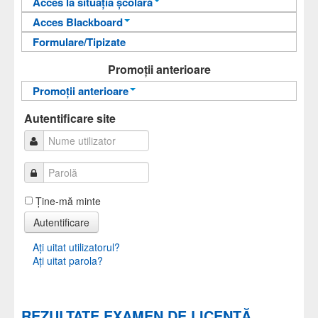
Acces la situația școlară
Comunicare în Afaceri
Acces Blackboard
Informații pentru acces
Formulare/Tipizate
Informații pentru acces
Autentificare
Autentificare
Promoții anterioare
Promoții anterioare
Promoții anterioare
Autentificare site
Ţine-mă minte
Autentificare
Aţi uitat utilizatorul?
Aţi uitat parola?
REZULTATE EXAMEN DE LICENŢĂ,