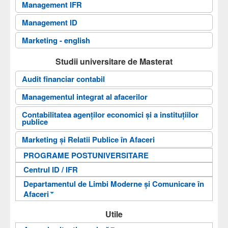
Management IFR
Documente
Management ID
Admitere
Marketing - english
Cercetare
Contact
Studii universitare de Masterat
Căutare
Audit financiar contabil
Arhiva
Managementul integrat al afacerilor
Antreprenoriat digital
Contabilitatea agenților economici și a instituțiilor
publice
Marketing şi Relatii Publice în Afaceri
PROGRAME POSTUNIVERSITARE
Centrul ID / IFR
Departamentul de Limbi Moderne și Comunicare în
Afaceri
An pregătitor pentru învățarea limbii române
Utile
Departamentul de Limbi Moderne și