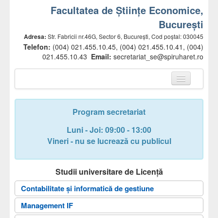
Facultatea de Științe Economice,
București
Adresa:
Str. Fabricii nr.46G, Sector 6, București, Cod poștal: 030045
Telefon:
(004) 021.455.10.45, (004) 021.455.10.41, (004)
021.455.10.43
Email:
secretariat_se@spiruharet.ro
Prima pagină
Prezentare facultate
Program secretariat
Conducere
Luni - Joi: 09:00 - 13:00
Vineri - nu se lucrează cu publicul
Departamente
Comisii
Studii universitare de Licență
Cadre didactice
Contabilitate și informatică de gestiune
Management IF
Secretariat